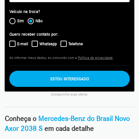
Veículo na troca?
Sim
Não
Quero receber contato por:
E-mail
Whatsapp
Telefone
Ao informar meus dados, eu concordo com a
Política de privacidade
.
ESTOU INTERESSADO
Compartilhe essa oferta:
Conheça o
Mercedes-Benz do Brasil Novo
Axor 2038 S
em cada detalhe