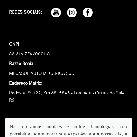
REDES SOCIAIS:
CNPJ:
88.616.776/0001-81
Razão Social:
MECASUL AUTO MECÂNICA S.A.
Endereço Matriz:
Rodovia RS 122, Km 68, 5845 - Forqueta - Caxias do Sul-
RS
Uma empresa Daimler Truck AG
Nós utilizamos cookies e outras tecnologias para
e Mercedes-Benz são marcas comerciais da Mercedes-Benz Group AG
possibilitar e aprimorar sua experiência em nosso site, e