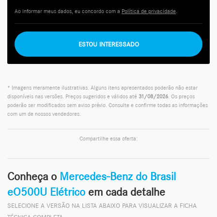
Ao informar meus dados, eu concordo com a
Política de privacidade
.
ESTOU INTERESSADO
* Imagens meramente ilustrativas. Alguns itens apresentados poderão não estar
disponíveis nas versões. Preços sugeridos e válidos até
31/08/2026
. Os preços
poderão ser modificados sem aviso prévio. Consulte e confirme todas as informações
com um de nossos vendedores.
Compartilhe essa oferta:
Conheça o
Mercedes-Benz do Brasil
eO500U Elétrico
em cada detalhe
SELECIONE A VERSÃO NA LISTA ABAIXO PARA VISUALIZAR A FICHA