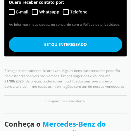
Quero receber contato por:
E-mail
Whatsapp
Telefone
Ao informar meus dados, eu concordo com a
Política de privacidade
.
ESTOU INTERESSADO
* Imagens meramente ilustrativas. Alguns itens apresentados poderão
não estar disponíveis nas versões. Preços sugeridos e válidos até
31/08/2026
. Os preços poderão ser modificados sem aviso prévio.
Consulte e confirme todas as informações com um de nossos vendedores.
Compartilhe essa oferta:
Conheça o
Mercedes-Benz do